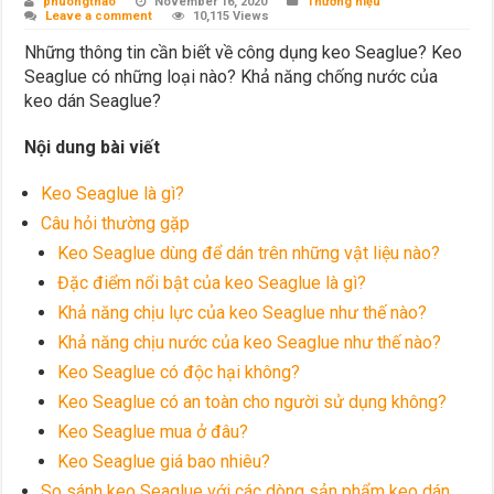
phuongthao
November 16, 2020
Thương hiệu
Leave a comment
10,115 Views
Những thông tin cần biết về công dụng keo Seaglue? Keo
Seaglue có những loại nào? Khả năng chống nước của
keo dán Seaglue?
Nội dung bài viết
Keo Seaglue là gì?
Câu hỏi thường gặp
Keo Seaglue dùng để dán trên những vật liệu nào?
Đặc điểm nổi bật của keo Seaglue là gì?
Khả năng chịu lực của keo Seaglue như thế nào?
Khả năng chịu nước của keo Seaglue như thế nào?
Keo Seaglue có độc hại không?
Keo Seaglue có an toàn cho người sử dụng không?
Keo Seaglue mua ở đâu?
Keo Seaglue giá bao nhiêu?
So sánh keo Seaglue với các dòng sản phẩm keo dán