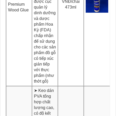
được cục
VNĐ/chai
Premium
quản lý
473ml
Wood Glue
dinh dưỡng
và dược
phẩm Hoa
Kỳ (FDA)
chấp nhận
để sử dụng
cho các sản
phẩm đồ gỗ
có tiếp xúc
gián tiếp
với thực
phẩm (như
thớt gỗ)
➤ Keo dán
PVA tổng
hợp chất
lượng cao,
có độ kết