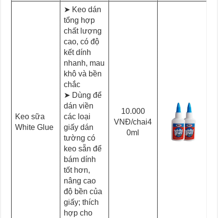
➤ Keo dán
tổng hợp
chất lượng
cao, có độ
kết dính
nhanh, mau
khô và bền
chắc
➤ Dùng để
dán viền
10.000
Keo sữa
các loại
VNĐ/chai4
White Glue
giấy dán
0ml
tường có
keo sẵn để
bám dính
tốt hơn,
nâng cao
độ bền của
giấy; thích
hợp cho