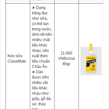
➤ Dạng
trắng đục
như sữa,
có thể tan
trong nước,
dính tốt trên
nhiều chất
liệu khác
nhau, sản
11.000
Keo sữa
xuất theo
VNĐ/chai
ClassMate
tiêu chuẩn
80gr
Châu Âu
➤ Dán
được trên
nhiều vật
liệu khác
nhau như:
giấy, gỗ đá,
sứ, thủy