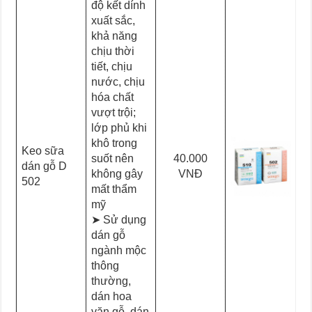
độ kết dính
xuất sắc,
khả năng
chịu thời
tiết, chịu
nước, chịu
hóa chất
vượt trội;
lớp phủ khi
khô trong
Keo sữa
suốt nên
40.000
dán gỗ D
không gây
VNĐ
502
mất thẩm
mỹ
➤ Sử dụng
dán gỗ
ngành mộc
thông
thường,
dán hoa
văn gỗ, dán