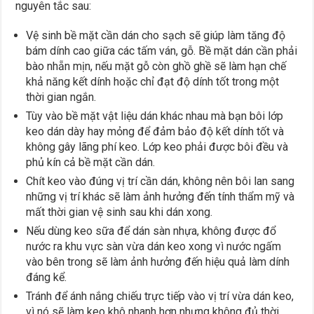
nguyên tắc sau:
Vệ sinh bề mặt cần dán cho sạch sẽ giúp làm tăng độ
bám dính cao giữa các tấm ván, gỗ. Bề mặt dán cần phải
bào nhẵn mịn, nếu mặt gỗ còn ghồ ghề sẽ làm hạn chế
khả năng kết dính hoặc chỉ đạt độ dính tốt trong một
thời gian ngắn.
Tùy vào bề mặt vật liệu dán khác nhau mà bạn bôi lớp
keo dán dày hay mỏng để đảm bảo độ kết dính tốt và
không gây lãng phí keo. Lớp keo phải được bôi đều và
phủ kín cả bề mặt cần dán.
Chít keo vào đúng vị trí cần dán, không nên bôi lan sang
những vị trí khác sẽ làm ảnh hưởng đến tính thẩm mỹ và
mất thời gian vệ sinh sau khi dán xong.
Nếu dùng keo sữa để dán sàn nhựa, không được đổ
nước ra khu vực sàn vừa dán keo xong vì nước ngấm
vào bên trong sẽ làm ảnh hưởng đến hiệu quả làm dính
đáng kể.
Tránh để ánh nắng chiếu trực tiếp vào vị trí vừa dán keo,
vì nó sẽ làm keo khô nhanh hơn nhưng không đủ thời