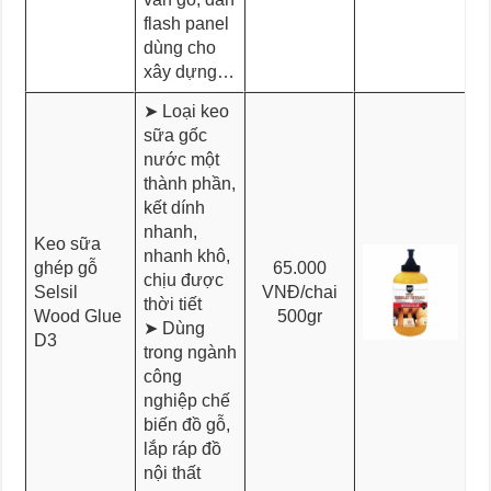
flash panel
dùng cho
xây dựng…
➤ Loại keo
sữa gốc
nước một
thành phần,
kết dính
nhanh,
Keo sữa
nhanh khô,
ghép gỗ
65.000
chịu được
Selsil
VNĐ/chai
thời tiết
Wood Glue
500gr
➤ Dùng
D3
trong ngành
công
nghiệp chế
biến đồ gỗ,
lắp ráp đồ
nội thất