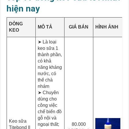
hiện nay
DÒNG
MÔ TẢ
GIÁ BÁN
HÌNH ẢNH
KEO
➤ Là loại
keo sữa 1
thành phần,
có khả
năng kháng
nước, có
thể chà
nhám
➤ Chuyên
dùng cho
công việc
chế biến đồ
gỗ nội và
Keo sữa
ngoại thất;
80.000
Titebond II