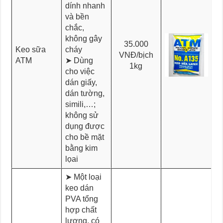
dính nhanh
và bền
chắc,
không gây
35.000
Keo sữa
cháy
VNĐ/bịch
ATM
➤ Dùng
1kg
cho việc
dán giấy,
dán tường,
simili,…;
không sử
dụng được
cho bề mặt
bằng kim
lọai
➤ Một loại
keo dán
PVA tổng
hợp chất
lượng, có