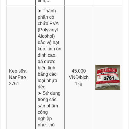
tinh,…
➤ Thành
phần có
chứa PVA
(Polyvinyl
Alcohol)
bảo vệ hạt
keo, tính ổn
định cao,
đã được
biến tính
Keo sữa
45.000
bằng các
NanPao
VNĐ/bịch
loại nhựa
3761
1kg
dẻo
➤ Sử dụng
trong các
sản phẩm
công
nghiệp
như: thủ