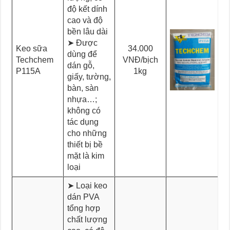
độ kết dính
cao và độ
bền lâu dài
➤ Được
Keo sữa
34.000
dùng để
Techchem
VNĐ/bịch
dán gỗ,
P115A
1kg
giấy, tường,
bàn, sàn
nhựa…;
không có
tác dụng
cho những
thiết bị bề
mặt là kim
loại
➤ Loại keo
dán PVA
tổng hợp
chất lượng