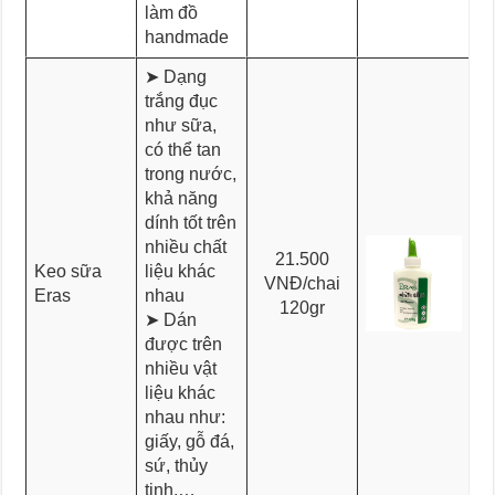
làm đồ
handmade
➤ Dạng
trắng đục
như sữa,
có thể tan
trong nước,
khả năng
dính tốt trên
nhiều chất
21.500
Keo sữa
liệu khác
VNĐ/chai
Eras
nhau
120gr
➤ Dán
được trên
nhiều vật
liệu khác
nhau như:
giấy, gỗ đá,
sứ, thủy
tinh,…