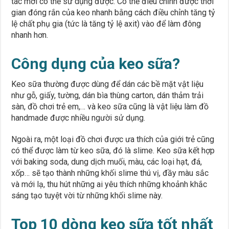
tác mới có thể sử dụng được. Có thể điều chỉnh được thời
gian đóng rắn của keo nhanh bằng cách điều chỉnh tăng tỷ
lệ chất phụ gia (tức là tăng tỷ lệ axit) vào để làm đông
nhanh hơn.
Công dụng của keo sữa?
Keo sữa thường được dùng để dán các bề mặt vật liệu
như gỗ, giấy, tường, dán bìa thùng carton, dán thảm trải
sàn, đồ chơi trẻ em,… và keo sữa cũng là vật liệu làm đồ
handmade được nhiều người sử dụng.
Ngoài ra, một loại đồ chơi được ưa thích của giới trẻ cũng
có thể được làm từ keo sữa, đó là slime. Keo sữa kết hợp
với baking soda, dung dịch muối, màu, các loại hạt, đá,
xốp… sẽ tạo thành những khối slime thú vị, đầy màu sắc
và mới lạ, thu hút những ai yêu thích những khoảnh khắc
sáng tạo tuyệt vời từ những khối slime này.
Top 10 dòng keo sữa tốt nhất