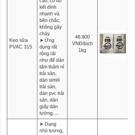
cao, có độ
kết dính
nhanh và
bền chắc,
không gây
cháy
46.900
Keo sữa
➤ Ứng
VNĐ/bịch
PVAC 315
dụng rất
1kg
rộng rãi
như để dán
tấm thảm nỉ
trải sàn,
dán simili
trải sàn,
dán pvc trải
sàn, dán
giấy dán
tường….
➤ Dạng
nhũ tương,