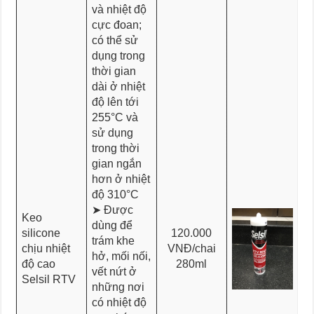
và nhiệt độ
cực đoan;
có thể sử
dụng trong
thời gian
dài ở nhiệt
độ lên tới
255°C và
sử dụng
trong thời
gian ngắn
hơn ở nhiệt
độ 310°C
➤ Được
Keo
dùng để
silicone
120.000
trám khe
chịu nhiệt
VNĐ/chai
hở, mối nối,
độ cao
280ml
vết nứt ở
Selsil RTV
những nơi
có nhiệt độ