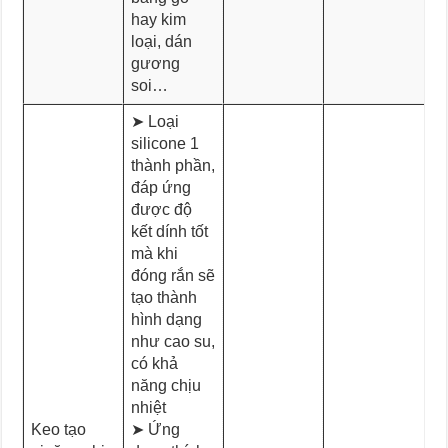
hay kim
loại, dán
gương
soi…
➤ Loại
silicone 1
thành phần,
đáp ứng
được độ
kết dính tốt
mà khi
đóng rắn sẽ
tạo thành
hình dạng
như cao su,
có khả
năng chịu
nhiệt
Keo tạo
➤ Ứng