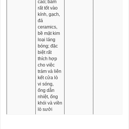
cao; bám
rất tốt vào
kính, gạch,
đá
ceramics,
bề mặt kim
loại láng
bóng; đặc
biệt rất
thích hợp
cho việc
trám và liên
kết cửa lò
vi sóng,
ống dẫn
nhiệt, ống
khói và viền
lò sưởi