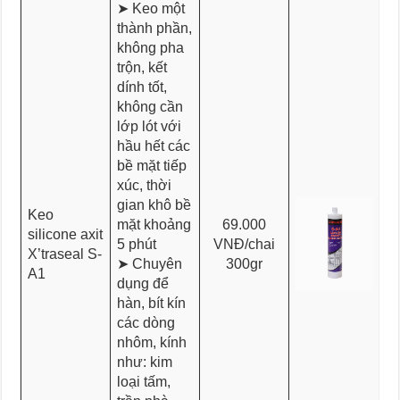
➤ Keo một
thành phần,
không pha
trộn, kết
dính tốt,
không cần
lớp lót với
hầu hết các
bề mặt tiếp
xúc, thời
gian khô bề
Keo
mặt khoảng
69.000
silicone axit
5 phút
VNĐ/chai
X’traseal S-
➤ Chuyên
300gr
A1
dụng để
hàn, bít kín
các dòng
nhôm, kính
như: kim
loại tấm,