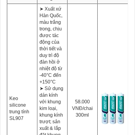
➤ Xuất xứ
Hàn Quốc,
màu trắng
trong, chịu
được tác
động của
thời tiết và
duy trì độ
đàn hồi ở
nhiệt độ từ
-40°C đến
+150°C
➤ Sử dụng
dán kính
Keo
với khung
58.000
silicone
kim loại,
VNĐ/chai
trung tính
khung kính
300ml
SL907
trượt; sản
xuất & lắp
đặt khung