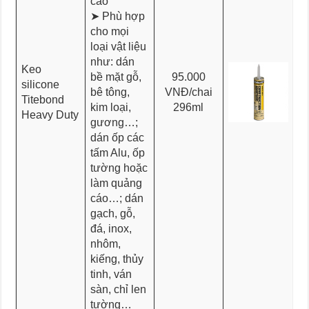
cáo
➤ Phù hợp
cho mọi
loại vật liệu
như: dán
Keo
bề mặt gỗ,
95.000
silicone
bê tông,
VNĐ/chai
Titebond
kim loại,
296ml
Heavy Duty
gương…;
dán ốp các
tấm Alu, ốp
tường hoặc
làm quảng
cáo…; dán
gạch, gỗ,
đá, inox,
nhôm,
kiếng, thủy
tinh, ván
sàn, chỉ len
tường…