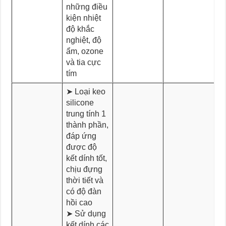
những điều
kiện nhiệt
độ khắc
nghiệt, độ
ẩm, ozone
và tia cực
tím
➤ Loại keo
silicone
trung tính 1
thành phần,
đáp ứng
được độ
kết dính tốt,
chịu đựng
thời tiết và
có độ đàn
hồi cao
➤ Sử dụng
kết dính các