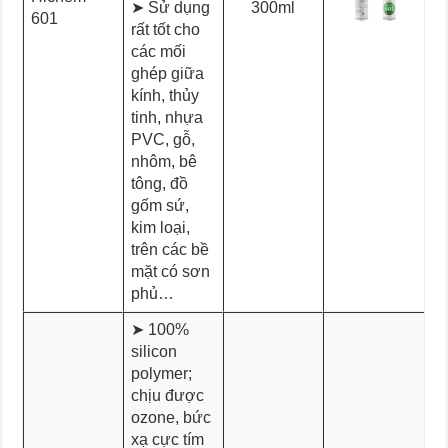
➤ Sử dụng
300ml
601
rất tốt cho
các mối
ghép giữa
kính, thủy
tinh, nhựa
PVC, gỗ,
nhôm, bê
tông, đồ
gốm sứ,
kim loại,
trên các bề
mặt có sơn
phủ…
➤ 100%
silicon
polymer;
chịu được
ozone, bức
xạ cực tím