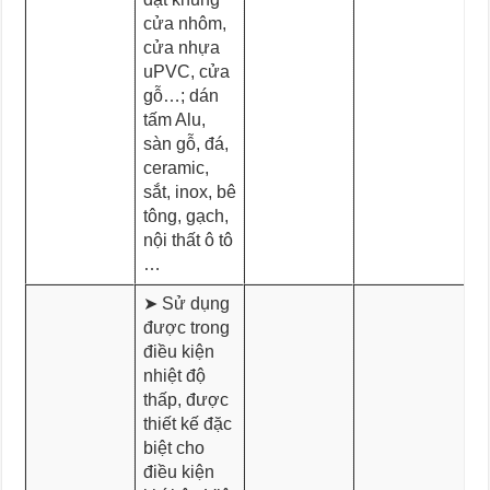
cửa nhôm,
cửa nhựa
uPVC, cửa
gỗ…; dán
tấm Alu,
sàn gỗ, đá,
ceramic,
sắt, inox, bê
tông, gạch,
nội thất ô tô
…
➤ Sử dụng
được trong
điều kiện
nhiệt độ
thấp, được
thiết kế đặc
biệt cho
điều kiện