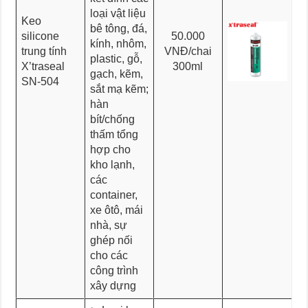
loại vật liệu
Keo
bê tông, đá,
silicone
50.000
kính, nhôm,
trung tính
VNĐ/chai
plastic, gỗ,
X’traseal
300ml
gạch, kẽm,
SN-504
sắt mạ kẽm;
hàn
bít/chống
thấm tổng
hợp cho
kho lạnh,
các
container,
xe ôtô, mái
nhà, sự
ghép nối
cho các
công trình
xây dựng