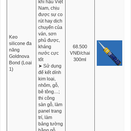
khí hậu Việt
Nam, chịu
được sự co
rút hay dịch
chuyển của
ván, sơn
Keo
phủ được,
silicone đa
kháng
68.500
năng
nước cực
VNĐ/chai
Goldnova
tốt
300ml
Bond (Loại
➤ Sử dụng
1)
để kết dính
kim loại,
nhôm, gỗ,
bê tông…;
thi công
sàn gỗ, làm
panel trang
trí, làm
bảng tường
bằng gỗ