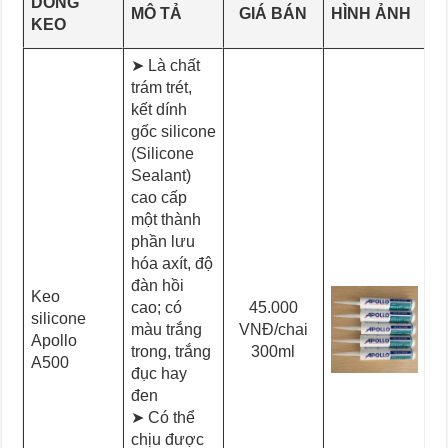
DÒNG
MÔ TẢ
GIÁ BÁN
HÌNH ẢNH
KEO
➤ Là chất
trám trét,
kết dính
gốc silicone
(Silicone
Sealant)
cao cấp
một thành
phần lưu
hóa axít, độ
đàn hồi
Keo
cao; có
45.000
silicone
màu trắng
VNĐ/chai
Apollo
trong, trắng
300ml
A500
đục hay
đen
➤ Có thể
chịu được