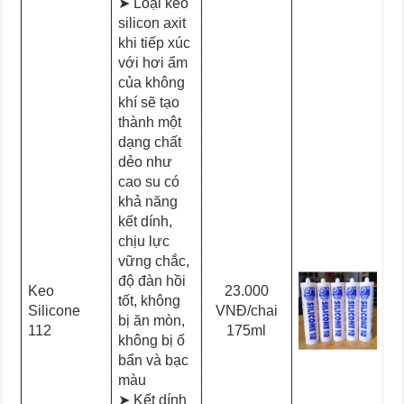
➤ Loại keo
silicon axit
khi tiếp xúc
với hơi ẩm
của không
khí sẽ tạo
thành một
dạng chất
dẻo như
cao su có
khả năng
kết dính,
chịu lực
vững chắc,
độ đàn hồi
Keo
23.000
tốt, không
Silicone
VNĐ/chai
bị ăn mòn,
112
175ml
không bị ố
bẩn và bạc
màu
➤ Kết dính