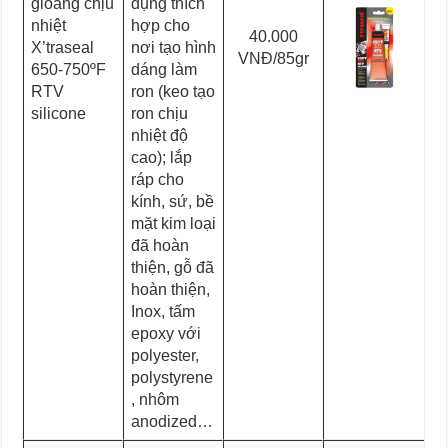
gioăng chịu
dụng thích
nhiệt
hợp cho
40.000
X’traseal
nơi tạo hình
VNĐ/85gr
650-750ºF
dáng làm
RTV
ron (keo tạo
silicone
ron chịu
nhiệt độ
cao); lắp
ráp cho
kính, sứ, bề
mặt kim loại
đã hoàn
thiện, gỗ đã
hoàn thiện,
Inox, tấm
epoxy với
polyester,
polystyrene
, nhôm
anodized…