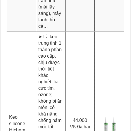
trần nhà
(mái lấy
sáng), máy
lạnh, hồ
cá…
➤ Là keo
trung tính 1
thành phần
cao cấp,
chịu được
thời tiết
khắc
nghiệt, tia
cực tím,
ozone;
không bị ăn
mòn, có
khả năng
Keo
chống nấm
44.000
silicone
mốc tốt
VNĐ/chai
Hichem