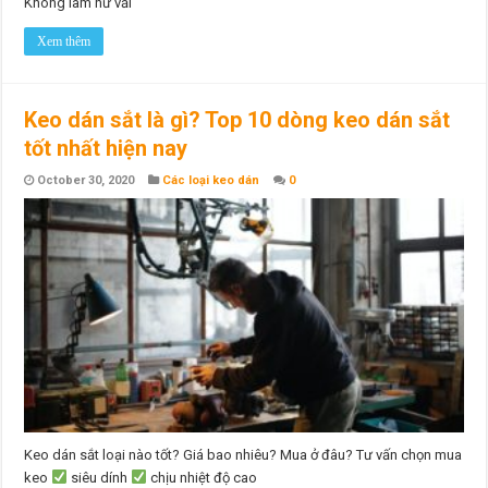
Không làm hư vải
Xem thêm
Keo dán sắt là gì? Top 10 dòng keo dán sắt
tốt nhất hiện nay
October 30, 2020
Các loại keo dán
0
Keo dán sắt loại nào tốt? Giá bao nhiêu? Mua ở đâu? Tư vấn chọn mua
keo
siêu dính
chịu nhiệt độ cao