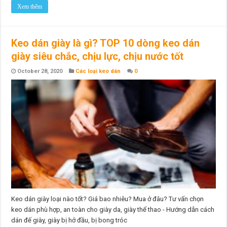
Xem thêm
Keo dán giày là gì? TOP 10 dòng keo dán
giày siêu chắc, chịu lực, chịu nước tốt
October 28, 2020
Các loại keo dán
0
Keo dán giày loại nào tốt? Giá bao nhiêu? Mua ở đâu? Tư vấn chọn
keo dán phù hợp, an toàn cho giày da, giày thể thao - Hướng dẫn cách
dán đế giày, giày bị hở đầu, bị bong tróc