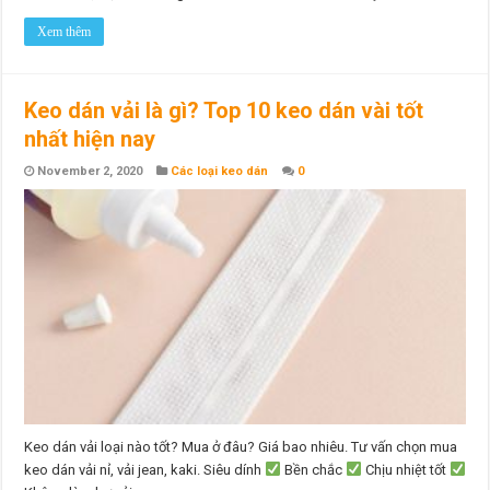
Xem thêm
Keo dán vải là gì? Top 10 keo dán vài tốt
nhất hiện nay
November 2, 2020
Các loại keo dán
0
Keo dán vải loại nào tốt? Mua ở đâu? Giá bao nhiêu. Tư vấn chọn mua
keo dán vải nỉ, vải jean, kaki. Siêu dính
Bền chắc
Chịu nhiệt tốt