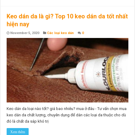
Keo dán da là gì? Top 10 keo dán da tốt nhất
hiện nay
November 5, 2020
Các loại keo dán
0
Keo dán da loại nào tốt? giá bao nhiêu? mua ở đâu - Tư vấn chọn mua
keo dán da chất lượng, chuyên dụng để dán các loại da thuộc cho dù
đó là chất da sáp khó trị
Xem thêm