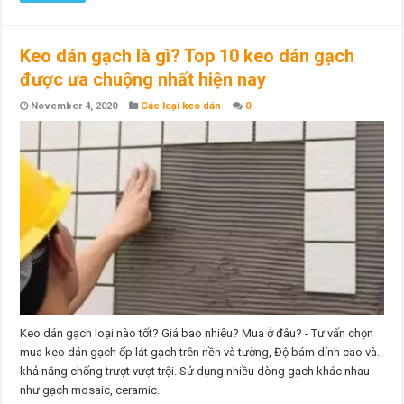
Keo dán gạch là gì? Top 10 keo dán gạch
được ưa chuộng nhất hiện nay
November 4, 2020
Các loại keo dán
0
Keo dán gạch loại nào tốt? Giá bao nhiêu? Mua ở đâu? - Tư vấn chọn
mua keo dán gạch ốp lát gạch trên nền và tường, Độ bám dính cao và.
khả năng chống trượt vượt trội. Sử dụng nhiều dòng gạch khác nhau
như gạch mosaic, ceramic.