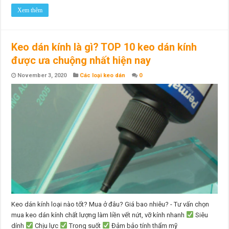
Xem thêm
Keo dán kính là gì? TOP 10 keo dán kính
được ưa chuộng nhất hiện nay
November 3, 2020
Các loại keo dán
0
Keo dán kính loại nào tốt? Mua ở đâu? Giá bao nhiêu? - Tư vấn chọn
mua keo dán kính chất lượng làm liền vết nứt, vỡ kính nhanh
Siêu
dính
Chịu lực
Trong suốt
Đảm bảo tính thẩm mỹ